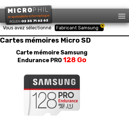
PHIL
MICRO
T
le spécialiste informatique
02 35 71 62 62
ROUEN
Vous avez sélectionné
Fabricant Samsung
Cartes mémoires Micro SD
Carte mémoire Samsung
128 Go
Endurance PRO