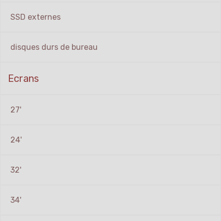
SSD externes
disques durs de bureau
Ecrans
27'
24'
32'
34'