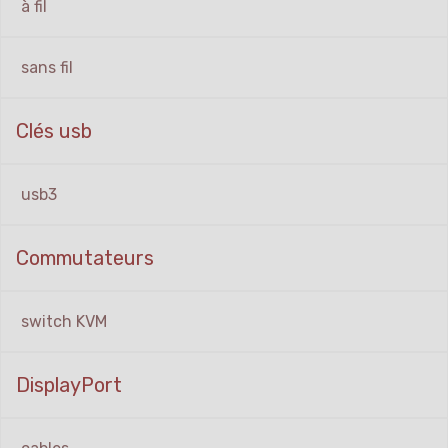
à fil
sans fil
Clés usb
usb3
Commutateurs
switch KVM
DisplayPort