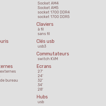
Socket AM4
Socket AM5
socket 1700 DDR4
socket 1700 DDR5
Claviers
à fil
sans fil
uris
Clés usb
usb3
Commutateurs
switch KVM
ternes
Ecrans
 externes
27'
s
24'
 de bureau
32'
34'
28'
Hubs
usb