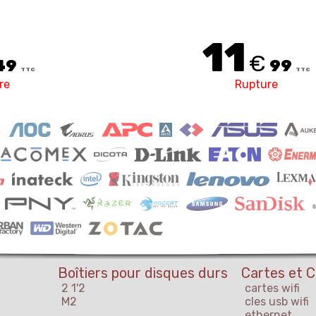
11
€
49
99
TTC
TTC
re
Rupture
Boîtiers pour disques durs
Cartes et C
2 1'2
cartes wifi
M2
cles usb wifi
ethernet