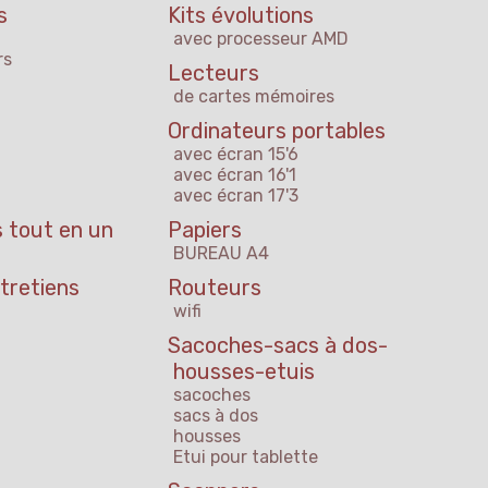
s
Kits évolutions
avec processeur AMD
rs
Lecteurs
de cartes mémoires
Ordinateurs portables
avec écran 15'6
avec écran 16'1
avec écran 17'3
 tout en un
Papiers
BUREAU A4
tretiens
Routeurs
wifi
Sacoches-sacs à dos-
housses-etuis
sacoches
sacs à dos
housses
Etui pour tablette