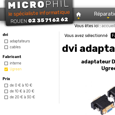
PHIL
MICRO
le spécialiste informatique
Réparati
02 35 71 62 62
ROUEN
Vous êtes ici :
accuei
dvi
Vous avez sélectionné
F
adaptateurs
dvi adapt
cables
Fabricant
adaptateur D
interne
Ugre
Ugreen
Prix
de 0 € à 10 €
de 10 € à 20 €
de 20 € à 30 €