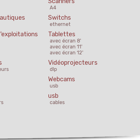
Scanners
A4
eautiques
Switchs
ethernet
exploitations
Tablettes
avec écran 8'
avec écran 11'
avec écran 12'
s
Vidéoprojecteurs
eurs
dlp
Webcams
usb
usb
rs
cables