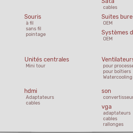
Sata
cables
Souris
Suites bur
à fil
OEM
sans fil
Systèmes d'
pointage
OEM
s
Unités centrales
Ventilateur
Mini tour
pour process
pour boîtiers
Watercooling
hdmi
son
Adaptateurs
convertisseu
cables
vga
adaptateurs
cables
rallonges