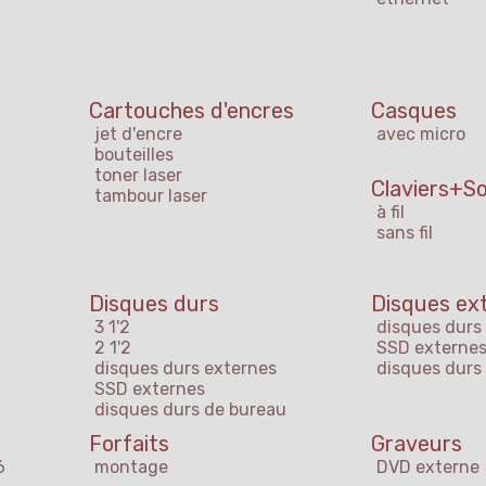
Cartouches d'encres
Casques
jet d'encre
avec micro
bouteilles
toner laser
Claviers+So
tambour laser
à fil
sans fil
Disques durs
Disques ex
3 1'2
disques durs
2 1'2
SSD externe
disques durs externes
disques durs
SSD externes
disques durs de bureau
Forfaits
Graveurs
6
montage
DVD externe