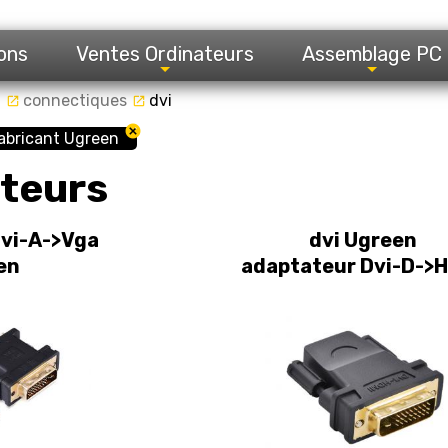
ons
Ventes Ordinateurs
Assemblage PC
l
connectiques
dvi
launch
launch
abricant Ugreen
ateurs
vi-A->Vga
dvi Ugreen
en
adaptateur Dvi-D->