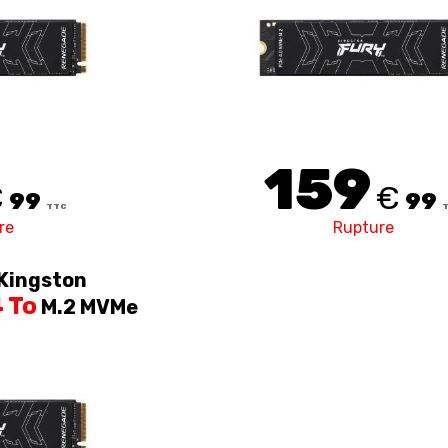
159
€
€
99
99
TTC
re
Rupture
Kingston
 To
M.2 MVMe
4.0