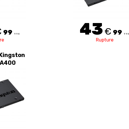
43
€
€
99
99
TTC
TT
re
Rupture
Kingston
A400