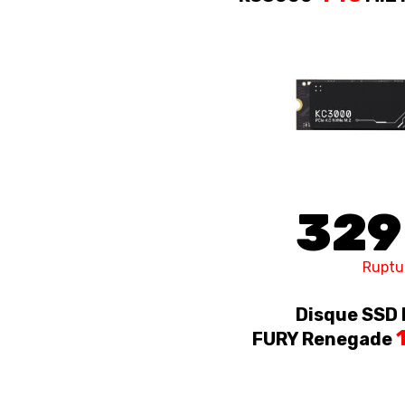
329
Ruptu
Disque SSD 
FURY Renegade
PCI-E 