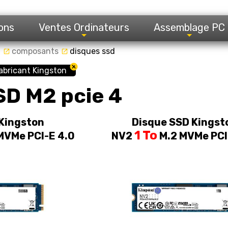
ons
Ventes Ordinateurs
Assemblage PC
l
composants
disques ssd
launch
launch
abricant Kingston
SD M2 pcie 4
Kingston
Disque SSD Kingst
1 To
MVMe PCI-E 4.0
NV2
M.2 MVMe PCI