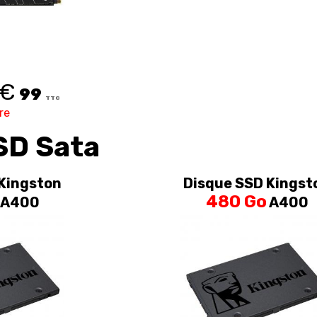
€
99
TTC
re
SD Sata
Kingston
Disque SSD Kingst
480 Go
A400
A400