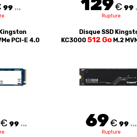
129
€
€
99
99
TTC
re
Rupture
Kingston
Disque SSD Kingst
512 Go
Me PCI-E 4.0
KC3000
M.2 MVM
4.0
69
€
€
99
99
TTC
TTC
re
Rupture