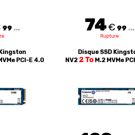
74
€
€
99
99
TTC
TTC
re
Rupture
Kingston
Disque SSD Kingst
2 To
MVMe PCI-E 4.0
NV2
M.2 MVMe PCI