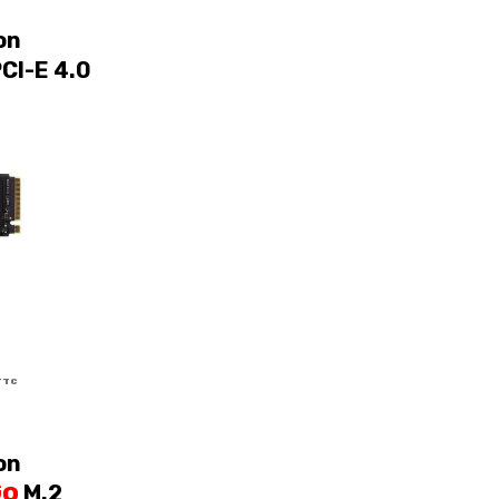
on
CI-E 4.0
TTC
on
Go
M.2