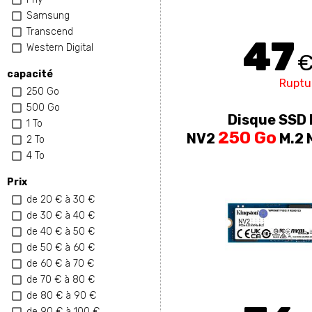
Samsung
Transcend
47
Western Digital
capacité
Ruptu
250 Go
500 Go
Disque SSD 
1 To
250 Go
NV2
M.2 
2 To
4 To
Prix
de 20 € à 30 €
de 30 € à 40 €
de 40 € à 50 €
de 50 € à 60 €
de 60 € à 70 €
de 70 € à 80 €
de 80 € à 90 €
de 90 € à 100 €