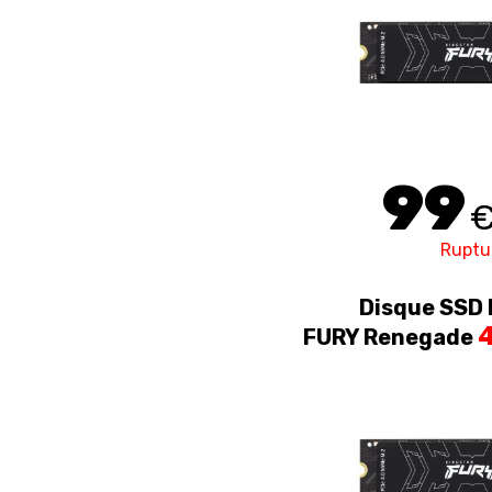
99
Ruptu
Disque SSD 
4
FURY Renegade
PCI-E 