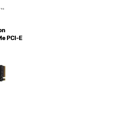
TTC
on
e PCI-E