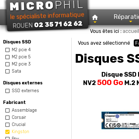
PHIL
MICRO
le spécialiste informatique
Réparati
02 35 71 62 62
ROUEN
Vous êtes ici :
accuei
Disques SSD
Vous avez sélectionné
F
M2 pcie 4
Disques S
M2 pcie 5
M2 pcie 3
Sata
Disque SSD 
500 Go
NV2
M.2 
Disques externes
SSD externes
Fabricant
Assemblage
Corsair
Crucial
Kingston
Pny