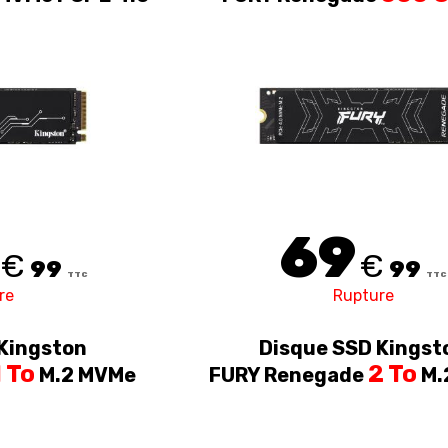
MVMe PCI-E 4.0
69
€
€
99
99
TTC
TTC
re
Rupture
Kingston
Disque SSD Kingst
1 To
2 To
M.2 MVMe
FURY Renegade
M.
4.0
PCI-E 4.0