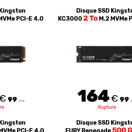
Kingston
Disque SSD Kingst
2 To
MVMe PCI-E 4.0
KC3000
M.2 MVMe P
164
€
€
99
99
TTC
re
Rupture
Kingston
Disque SSD Kingst
500 
MVMe PCI-E 4.0
FURY Renegade