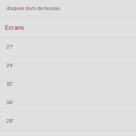
disques durs de bureau
Ecrans
27'
24'
32'
34'
28'