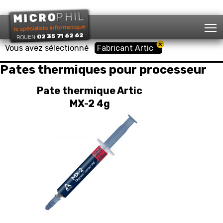
PHIL
MICRO
T
le spécialiste informatique
02 35 71 62 62
ROUEN
Vous avez sélectionné
Fabricant Artic
Pates thermiques pour processeur
Pate thermique Artic
MX-2 4g