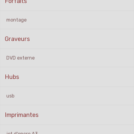
Forfaits
montage
Graveurs
DVD externe
Hubs
usb
Imprimantes
jet d'encre A3