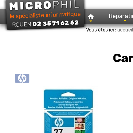
PHIL
MICRO
le spécialiste informatique
Réparati
02 35 71 62 62
ROUEN
Vous êtes ici :
accuei
Car