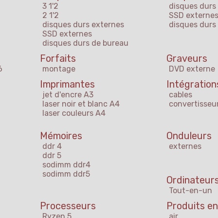
3 1'2
disques durs
2 1'2
SSD externe
disques durs externes
disques durs
SSD externes
disques durs de bureau
Forfaits
Graveurs
6
montage
DVD externe
Imprimantes
Intégration
jet d'encre A3
cables
laser noir et blanc A4
convertisseu
laser couleurs A4
Mémoires
Onduleurs
ddr 4
externes
ddr 5
sodimm ddr4
sodimm ddr5
Ordinateurs
Tout-en-un
Processeurs
Produits en
Ryzen 5
air