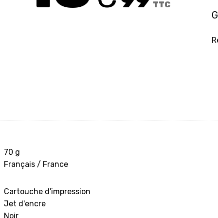
TTC
G
R
70 g
Français / France
Cartouche d'impression
Jet d'encre
Noir