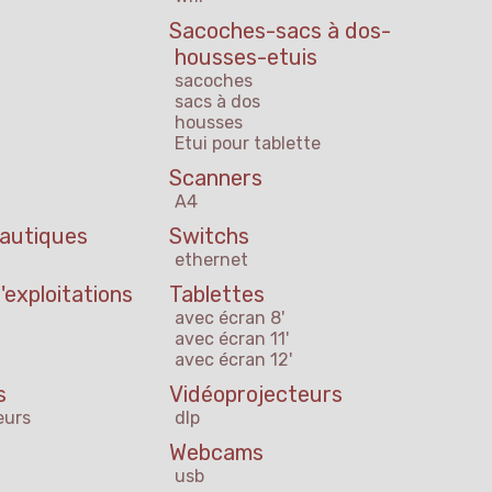
Sacoches-sacs à dos-
housses-etuis
sacoches
sacs à dos
housses
Etui pour tablette
Scanners
A4
eautiques
Switchs
ethernet
exploitations
Tablettes
avec écran 8'
avec écran 11'
avec écran 12'
s
Vidéoprojecteurs
eurs
dlp
Webcams
usb