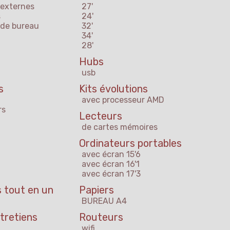
 externes
27'
s
24'
 de bureau
32'
34'
28'
Hubs
usb
s
Kits évolutions
avec processeur AMD
rs
Lecteurs
de cartes mémoires
Ordinateurs portables
avec écran 15'6
avec écran 16'1
avec écran 17'3
 tout en un
Papiers
BUREAU A4
tretiens
Routeurs
wifi