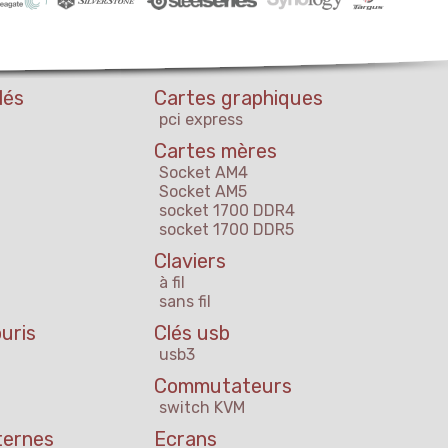
lés
Cartes graphiques
pci express
Cartes mères
Socket AM4
Socket AM5
socket 1700 DDR4
socket 1700 DDR5
Claviers
à fil
sans fil
uris
Clés usb
usb3
Commutateurs
switch KVM
ternes
Ecrans