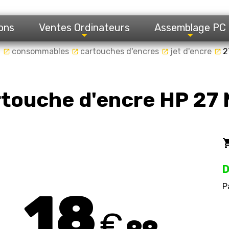
ons
Ventes Ordinateurs
Assemblage PC
l
consommables
cartouches d'encres
jet d'encre
2
launch
launch
launch
launch
touche d'encre HP 27 
local_gro
D
P
18
€
99