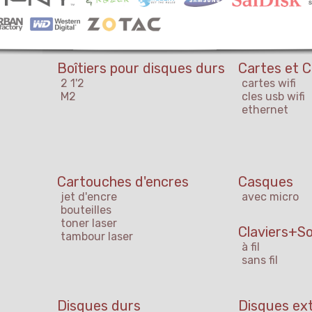
Boîtiers pour disques durs
Cartes et C
2 1'2
cartes wifi
M2
cles usb wifi
ethernet
Cartouches d'encres
Casques
jet d'encre
avec micro
bouteilles
toner laser
Claviers+So
tambour laser
à fil
sans fil
Disques durs
Disques ex