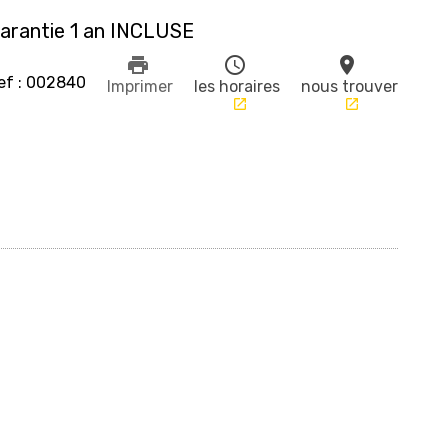
arantie 1 an INCLUSE
print
schedule
place
ef : 002840
Imprimer
les horaires
nous trouver
launch
launch