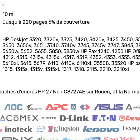
1
10 ml
Jusqu'à 220 pages 5% de couverture
HP Deskjet 3320, 3320v, 3325, 3420, 3420v, 3425, 3450, 35
3650, 3650v, 3651, 3740, 3740v, 3745, 3745v, 3747, 3843, 
5650w, 5652, 5655, 5850, 5850w HP Fax 1240, 1250 HP Offic
4312, 4315, 4315v, 4315xi, 4317, 4319, 4352, 4353, 4355, 43
5610xi, 5615, 5679, 6110, 6110v, 6110xi, J5508, J5520 HP psc 
1315, 1315s, 1315v, 1315xi, 1317, 1318, 2115, 2210, 2210xi
ouches d'encres HP 27 Noir C8727AE sur Rouen, et la Norma