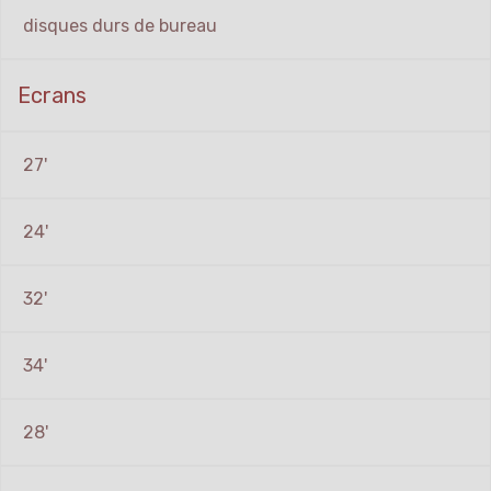
disques durs de bureau
Ecrans
27'
24'
32'
34'
28'