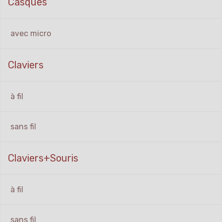
Casques
avec micro
Claviers
à fil
sans fil
Claviers+Souris
à fil
sans fil