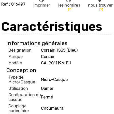
Ref : 016497
Imprimer
les horaires
nous trouver
launch
launch
Caractéristiques
Informations générales
Désignation
Corsair HS35 (Bleu)
Marque
Corsair
Modèle
CA-9011196-EU
Conception
Type de
Micro-Casque
Micro/Casque
Utilisation
Gamer
Configuration du
Fermé
casque
Couplage
Circumaural
auriculaire