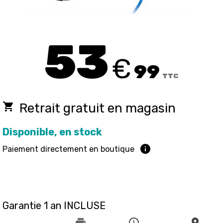
53
€
99
TTC
local_grocery_store
Retrait gratuit en magasin
Disponible, en stock
info
Paiement directement en boutique
Garantie 1 an INCLUSE
print
schedule
place