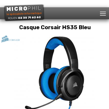
PHIL
MICRO
T
le spécialiste informatique
02 35 71 62 62
ROUEN
Casque Corsair HS35 Bleu